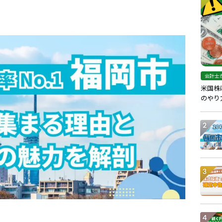
会計士
米国株
のやり