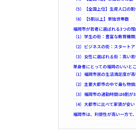
（5）【全国上位】生産人口の割
（6）【5割以上】単独世帯数
福岡市が若者に選ばれる3つの理
（1）学生の街：豊富な教育機関
（2）ビジネスの街：スタート
（3）女性に選ばれる街：高い若
単身者にとっての福岡のいいとこ
（1）福岡市民の生活満足度が高
（2）主要大都市の中で最も物価
（3）福岡市の通勤時間は6割が
（4）大都市に比べて家賃が安い
福岡市は、利便性が高い一方で