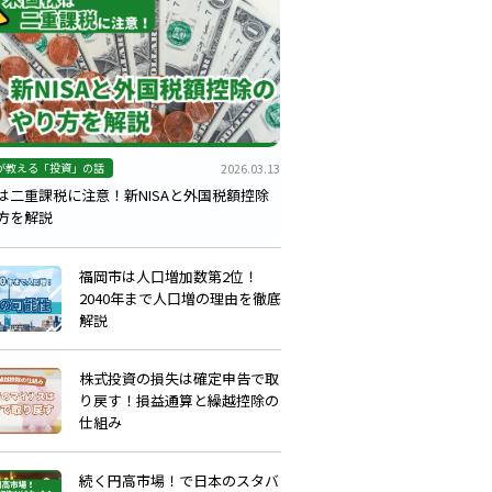
2026.03.13
が教える「投資」の話
は二重課税に注意！新NISAと外国税額控除
方を解説
福岡市は人口増加数第2位！
2040年まで人口増の理由を徹底
解説
株式投資の損失は確定申告で取
り戻す！損益通算と繰越控除の
仕組み
続く円高市場！で日本のスタバ