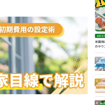
会計士
米国株
のやり