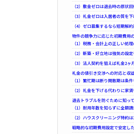
（2）敷金ゼロは退去時の原状
（3）礼金ゼロは入居者の質を下
（4）ゼロ募集するなら短期解
物件の競争力に応じた初期費用
（1）税務・会計上の正しい処理
（2）新築・好立地は強気の設
（3）法人契約を狙えば礼金2ヶ
礼金の値引き交渉への対応と収
（1）繁忙期は断り閑散期は条件
（2）礼金を下げる代わりに家
退去トラブルを防ぐために知っ
（1）耐用年数を知らずに全額請
（2）ハウスクリーニング特約は
戦略的な初期費用設定で安定し