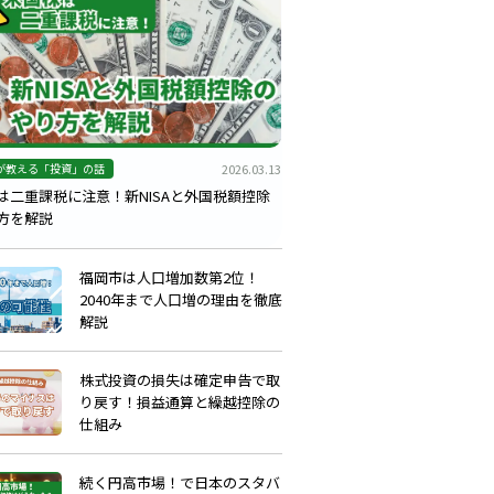
2026.03.13
が教える「投資」の話
は二重課税に注意！新NISAと外国税額控除
方を解説
福岡市は人口増加数第2位！
2040年まで人口増の理由を徹底
解説
株式投資の損失は確定申告で取
り戻す！損益通算と繰越控除の
仕組み
続く円高市場！で日本のスタバ