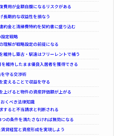
回復費用が全額自腹になるリスクがある
げ長期的な収益性を損なう
約違約金と清掃費特約を契約書に盛り込む
の設定戦略
の理解が戦略設定の前提になる
定を維持し築古・駅遠はフリーレントで補う
月を維持したまま優良入居者を獲得できる
益を守る交渉術
を変えることで収益を守る
賃を上げると物件の資産評価額が上がる
ておくべき法律知識
求すると不当請求と判断される
3つの条件を満たさなければ無効になる
た賃貸経営と資産形成を実現しよう